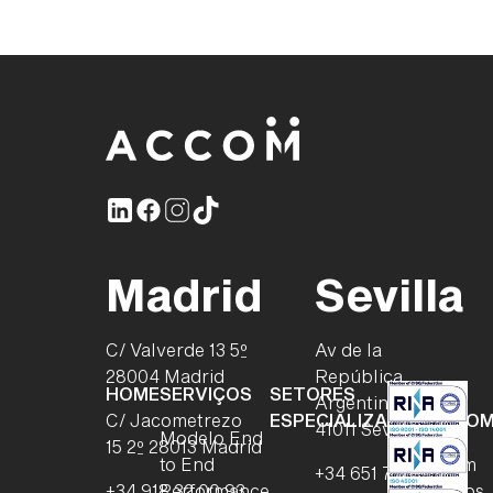
Madrid
Sevilla
C/ Valverde 13 5º
Av de la
28004 Madrid
República
HOME
SERVIÇOS
SETORES
WE
Argentina 24,
C/ Jacometrezo
ESPECIALIZADOS
ACCO
41011 Sevilla
Modelo End
15 2º 28013 Madrid
to End
Quem
+34 651 74 83 20
+34 918 32 00 93
Performance
Somos