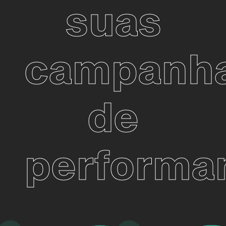
suas
campanh
de
performa