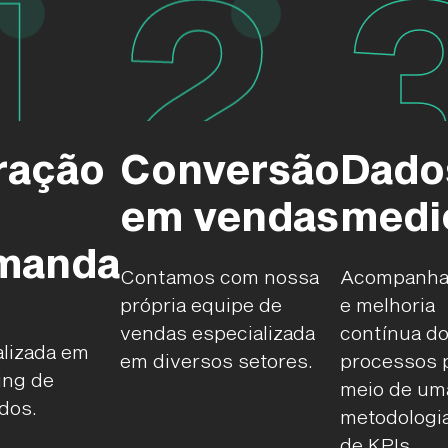
1
2
ração
Conversão
Dado
em vendas
medi
manda
Contamos com nossa
Acompanha
própria equipe de
e melhoria
vendas especializada
contínua d
alizada em
em diversos setores.
processos 
ing de
meio de um
dos.
metodologi
de KPIs.