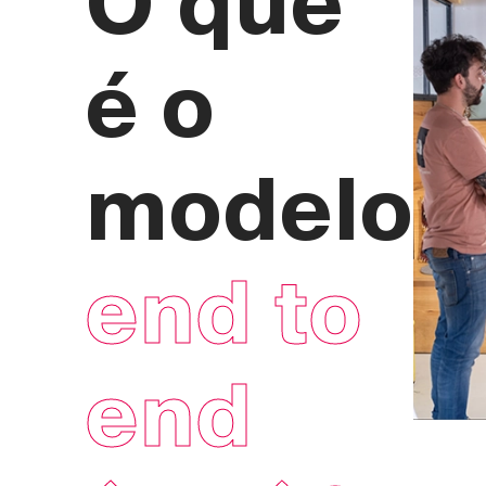
é o
modelo
end to
end