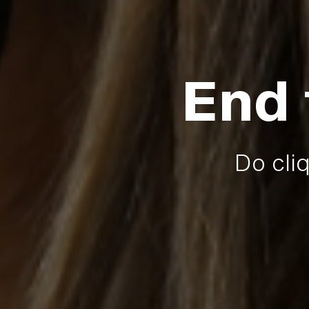
End 
Do cli