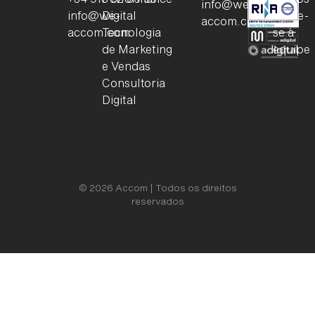
info@we-
info@we-
Digital
Junte-
accom.com
accom.com
Tecnologia
se à
de Marketing
equipe
e Vendas
Consultoria
Digital
© 2026 Accom | Todos os direitos
reservados