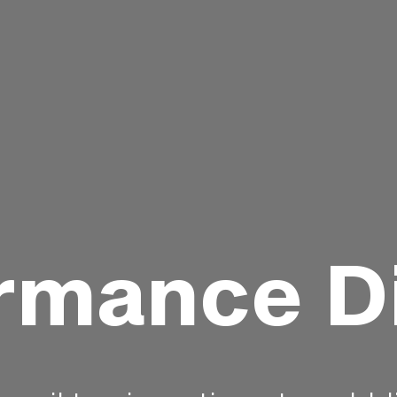
ormance
D